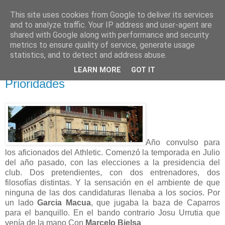
This site uses cookies from Google to deliver its services
EN LA GRADA
and to analyze traffic. Your IP address and user-agent are
shared with Google along with performance and security
metrics to ensure quality of service, generate usage
Blog de opinión deportiva
statistics, and to detect and address abuse.
LEARN MORE
GOT IT
lunes, 26 de marzo de 2012
Prioridades
Año convulso para
los aficionados del Athletic. Comenzó la temporada en Julio
del año pasado, con las elecciones a la presidencia del
club. Dos pretendientes, con dos entrenadores, dos
filosofías distintas. Y la sensación en el ambiente de que
ninguna de las dos candidaturas llenaba a los socios. Por
un lado
Garcia Macua
, que jugaba la baza de Caparros
para el banquillo. En el bando contrario Josu Urrutia que
venía de la mano Con
Marcelo Bielsa