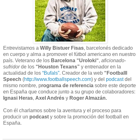
Entrevistamos a
Willy Bistuer Fisas
, barcelonés dedicado
en cuerpo y alma a promover el fútbol americano en nuestro
país. Veterano de los
Barcelona “Uroloki“
,
aficionado-
sufridor
de los
“Houston Texans”
y entrenador en la
actualidad de los
“Bufals”
. Creador de la web
“Footballl
Speech
(
http://www.footballspeech.com
) y del
podcast
del
mismo nombre, p
rograma de referencia
sobre este deporte
en España que conduce junto a su grupo de colaboradores:
Ignasi Heras
,
Axel Andrés
y
Roger Almazán.
Con él charlamos sobre la aventura y el proceso para
producir un
podcast
y sobre la promoción del football en
España.