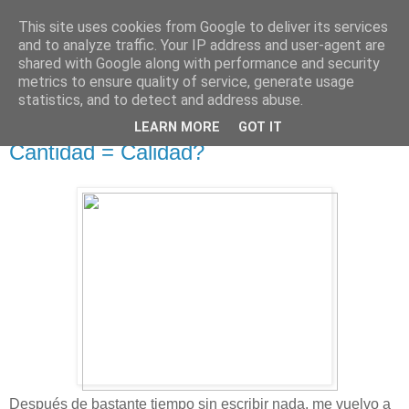
This site uses cookies from Google to deliver its services
EN LA GRADA
and to analyze traffic. Your IP address and user-agent are
shared with Google along with performance and security
metrics to ensure quality of service, generate usage
Blog de opinión deportiva
statistics, and to detect and address abuse.
LEARN MORE
GOT IT
domingo, 9 de diciembre de 2012
Cantidad = Calidad?
Después de bastante tiempo sin escribir nada, me vuelvo a