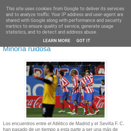
This site uses cookies from Google to deliver its services
EN LA GRADA
and to analyze traffic. Your IP address and user-agent are
shared with Google along with performance and security
metrics to ensure quality of service, generate usage
Blog de opinión deportiva
statistics, and to detect and address abuse.
LEARN MORE
GOT IT
martes, 27 de noviembre de 2012
Minoría ruidosa
Los encuentros entre el Atlético de Madrid y el Sevilla F. C.
han pasado de un tiempo a esta parte a ser una más de