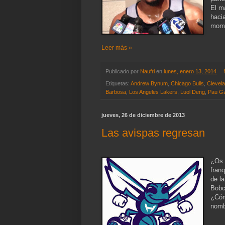
El m
haci
mome
Leer más »
Publicado por
Naufri
en
lunes, enero 13, 2014
Etiquetas:
Andrew Bynum
,
Chicago Bulls
,
Clevela
Barbosa
,
Los Angeles Lakers
,
Luol Deng
,
Pau Ga
jueves, 26 de diciembre de 2013
Las avispas regresan
¿Os 
fran
de la
Bobc
¿Cóm
nomb