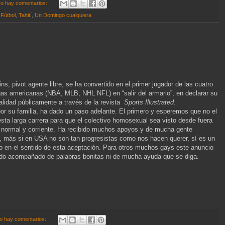
o hay comentarios:
,
Fútbol
,
Tahití
,
Un Domingo cualquiera
ins, pivot agente libre, se ha convertido en el primer jugador de las cuatro
gas americanas (NBA, MLB, NHL NFL) en “salir del armario”, en declarar su
idad públicamente a través de la revista
Sports Illustrated
.
or su familia, ha dado un paso adelante. El primero y esperemos que no el
esta larga carrera para que el colectivo homosexual sea visto desde fuera
normal y corriente. Ha recibido muchos apoyos y de mucha gente
, más si en USA no son tan progresistas como nos hacen querer, sí es un
 en el sentido de esta aceptación. Para otros muchos gays este anuncio
ido acompañado de palabras bonitas ni de mucha ayuda que se diga.
o hay comentarios: