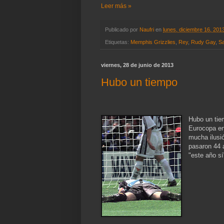
Leer más »
Publicado por
Naufri
en
lunes, diciembre 16, 201
Etiquetas:
Memphis Grizzlies
,
Rey
,
Rudy Gay
,
S
viernes, 28 de junio de 2013
Hubo un tiempo
Hubo un tie
Eurocopa en 
mucha ilusió
pasaron 44 
"este año sí