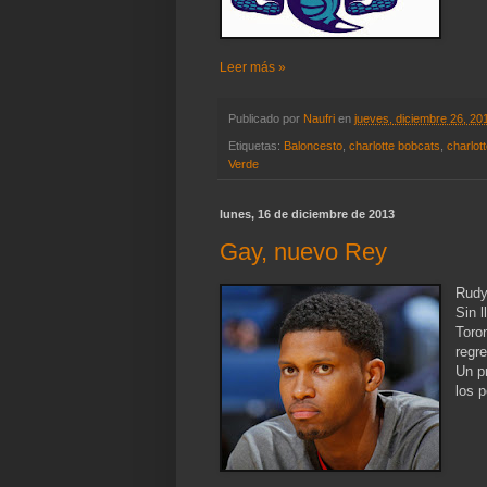
Leer más »
Publicado por
Naufri
en
jueves, diciembre 26, 20
Etiquetas:
Baloncesto
,
charlotte bobcats
,
charlot
Verde
lunes, 16 de diciembre de 2013
Gay, nuevo Rey
Rudy
Sin 
Toro
regr
Un p
los 