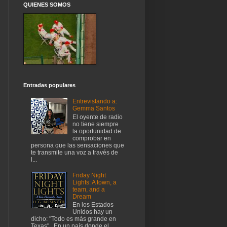
QUIENES SOMOS
Entradas populares
Entrevistando a:
Gemma Santos
El oyente de radio
no tiene siempre
la oportunidad de
comprobar en
persona que las sensaciones que
te transmite una voz a través de
l...
Friday Night
Lights: A town, a
team, and a
Dream
En los Estados
Unidos hay un
dicho: "Todo es más grande en
Texas" . En un país donde el