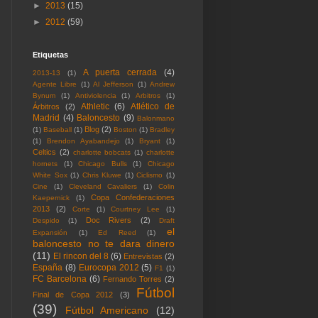
►
2013
(15)
►
2012
(59)
Etiquetas
A puerta cerrada
(4)
2013-13
(1)
Agente Libre
(1)
Al Jefferson
(1)
Andrew
Bynum
(1)
Antiviolencia
(1)
Arbitros
(1)
Athletic
(6)
Atlético de
Árbitros
(2)
Madrid
(4)
Baloncesto
(9)
Balonmano
Blog
(2)
(1)
Baseball
(1)
Boston
(1)
Bradley
(1)
Brendon Ayabandejo
(1)
Bryant
(1)
Celtics
(2)
charlotte bobcats
(1)
charlotte
hornets
(1)
Chicago Bulls
(1)
Chicago
White Sox
(1)
Chris Kluwe
(1)
Ciclismo
(1)
Cine
(1)
Cleveland Cavaliers
(1)
Colin
Copa Confederaciones
Kaepernick
(1)
2013
(2)
Corte
(1)
Courtney Lee
(1)
Doc Rivers
(2)
Despido
(1)
Draft
el
Expansión
(1)
Ed Reed
(1)
baloncesto no te dara dinero
(11)
El rincon del 8
(6)
Entrevistas
(2)
España
(8)
Eurocopa 2012
(5)
F1
(1)
FC Barcelona
(6)
Fernando Torres
(2)
Fútbol
Final de Copa 2012
(3)
(39)
Fútbol Americano
(12)