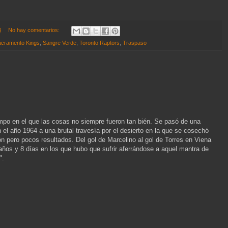
3
No hay comentarios:
acramento Kings
,
Sangre Verde
,
Toronto Raptors
,
Traspaso
mpo en el que las cosas no siempre fueron tan bién. Se pasó de una
el año 1964 a una brutal travesía por el desierto en la que se cosechó
n pero pocos resultados. Del gol de Marcelino al gol de Torres en Viena
años y 8 días en los que hubo que sufrir aferrándose a aquel mantra de
".