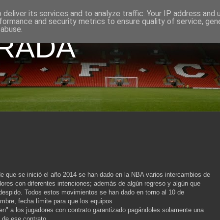
deliver its services and to analyze traffic. Your IP address and
formance and security metrics to ensure quality of service, ge
 abuse.
GRADA
e que se inició el año 2014 se han dado en la NBA varios intercambios de
dores con diferentes intenciones; además de algún regreso y algún que
 despido. Todos estos movimientos se han dado en torno al 10 de
embre, fecha límite para que los equipos
ten" a los jugadores con contrato garantizado pagándoles solamente una
e de ese contrato.