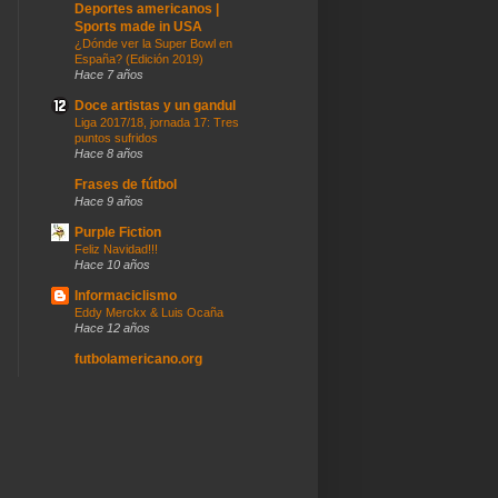
Deportes americanos |
Sports made in USA
¿Dónde ver la Super Bowl en
España? (Edición 2019)
Hace 7 años
Doce artistas y un gandul
Liga 2017/18, jornada 17: Tres
puntos sufridos
Hace 8 años
Frases de fútbol
Hace 9 años
Purple Fiction
Feliz Navidad!!!
Hace 10 años
Informaciclismo
Eddy Merckx & Luis Ocaña
Hace 12 años
futbolamericano.org