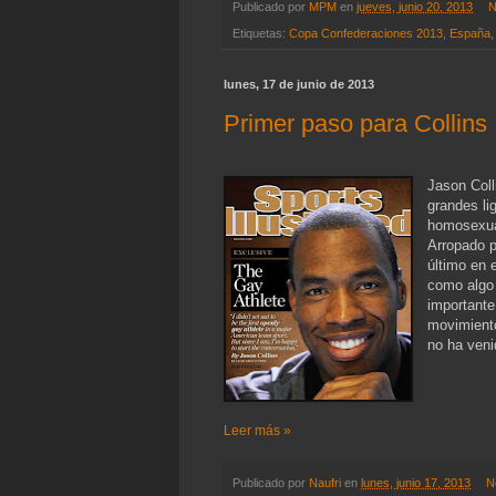
Publicado por
MPM
en
jueves, junio 20, 2013
N
Etiquetas:
Copa Confederaciones 2013
,
España
lunes, 17 de junio de 2013
Primer paso para Collins
Jason Coll
grandes li
homosexual
Arropado p
último en 
como algo 
importante
movimiento
no ha ven
Leer más »
Publicado por
Naufri
en
lunes, junio 17, 2013
N