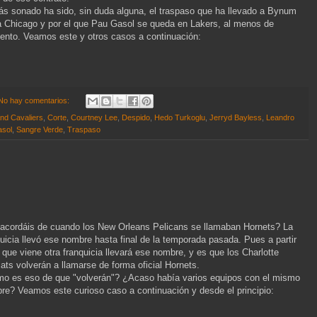
ás sonado ha sido, sin duda alguna, el traspaso que ha llevado a Bynum
a Chicago y por el que Pau Gasol se queda en Lakers, al menos de
nto. Veamos este y otros casos a continuación:
No hay comentarios:
nd Cavaliers
,
Corte
,
Courtney Lee
,
Despido
,
Hedo Turkoglu
,
Jerryd Bayless
,
Leandro
sol
,
Sangre Verde
,
Traspaso
acordáis de cuando los New Orleans Pelicans se llamaban Hornets? La
quicia llevó ese nombre hasta final de la temporada pasada. Pues a partir
 que viene otra franquicia llevará ese nombre, y es que los Charlotte
ats volverán a llamarse de forma oficial Hornets.
o es eso de que "volverán"? ¿Acaso había varios equipos con el mismo
re? Veamos este curioso caso a continuación y desde el principio: