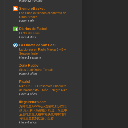
Hace 52 minutos
SiempreBasket
Los Suns extienden el contrato de
Dillon Brooks
Hace 1 día
Diarios de Futbol
El ’38’ del Lens
Hace 4 días
La Libreta de Van Gaal
La Libreta en Radio Marca 6×46 –
Season finale
Hace 1 semana
Zona Rugby
Situs Judi Online Terbaik
Hace 3 años
Pisalo!
Nike Dri-FIT Crossover Chaqueta
de baloncesto – Niño – Negro Nike
Hace 4 años
illegalreturn.com
万搏电竞APP平台-直播吧11月22日
讯 意大利《晚邮报》报道，米兰中
后卫托莫里大概率将缺战周中对阵
马德里竞技的欧冠小组赛
Hace 4 años