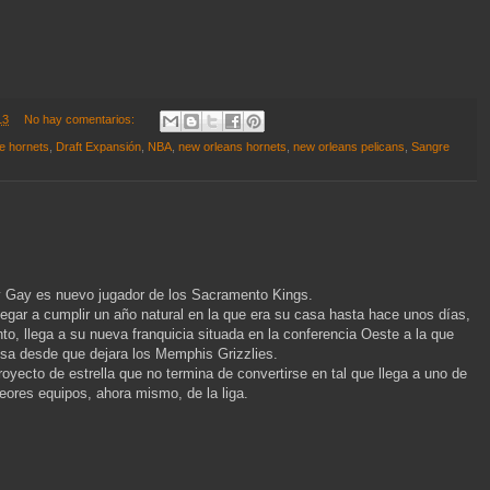
13
No hay comentarios:
te hornets
,
Draft Expansión
,
NBA
,
new orleans hornets
,
new orleans pelicans
,
Sangre
 Gay es nuevo jugador de los Sacramento Kings.
llegar a cumplir un año natural en la que era su casa hasta hace unos días,
nto, llega a su nueva franquicia situada en la conferencia Oeste a la que
esa desde que dejara los Memphis Grizzlies.
royecto de estrella que no termina de convertirse en tal que llega a uno de
peores equipos, ahora mismo, de la liga.