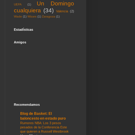
Un Domingo
UEFA
(1)
cualquiera
(34)
Valencia
(2)
Wade
(1)
Wizars
(1)
Zaragoza
(1)
Estadísticas
Amigos
Recomendamos
Blog de Basket: El
baloncesto en estado puro
Rumores NBA: Los 3 pesos
pesados de la Conferencia Este
que quieren a Russell Westbrook