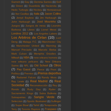
Garnett
(1)
Gay
(1)
Gemma Santos
(1)
Golf
(1)
Green
(1)
Guardiola
(1)
Hacienda
(1)
Hedo Turkoglu
(1)
Hockey
(1)
Homosexual
Italia
(2)
Jason Collins
(1)
Iker Casillas
(1)
(2)
Jerryd Bayless
(1)
Jim Harbaugh
(1)
José Mourinho
(2)
John Harbaugh
(1)
Juegos
(1)
Juegos de mesa
(1)
Leandro
Barbosa
(1)
Libros
(1)
Lionel Messi
(1)
Londres 2012
(3)
Los Angeles Lakers
(1)
Los Arbitros de Cirlan
(10)
Luol
Deng
(1)
Malaga F.C.
(1)
Manchester City
(1)
Manchester United
(1)
Manning
(1)
Manuel Preciado
(1)
Marcelo Bielsa
(1)
Mark Cuban
(1)
Memphis Grizzlies
(1)
NBA
(3)
Millwall
(1)
new orleans hornets
(1)
new orleans pelicans
(1)
New Orleans
Otros
Old School
(3)
Saints
(1)
NFL
(1)
(7)
Pau Gasol
(2)
Pierce
(1)
Pivot
(1)
Prensa deportiva
Política
(1)
Premios
(1)
(5)
Radamel Falcao
(1)
Randy Moss
(1)
Real Madrid
(5)
Real
Ray Lewis
(1)
Sociedad
(5)
Reconstrucción
(1)
Rey
(1)
Rondo
(1)
Rudy Gay
(1)
Ryder
(1)
Sacramento Kings
(1)
Salva Ballesta
(1)
Sangre Verde
(5)
Salvapatrias
(1)
Seleccion
(1)
Sports Illustrated
(1)
Sullinger
(1)
Super Bowl
(1)
Tahití
(1)
Temporada
(1)
Traspaso
(2)
Terry
(1)
Toronto Raptors
(1)