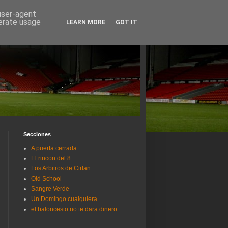
 user-agent
nerate usage
LEARN MORE
GOT IT
Secciones
A puerta cerrada
El rincon del 8
Los Arbitros de Cirlan
Old School
Sangre Verde
Un Domingo cualquiera
el baloncesto no te dara dinero