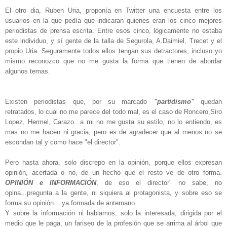
El otro dia, Ruben Uria, proponía en Twitter una encuesta entre los
usuarios en la que pedía que indicaran quienes eran los cinco mejores
periodistas de prensa escrita. Entre esos cinco, lógicamente no estaba
este individuo, y sí gente de la talla de Segurola, A.Daimiel, Trecet y el
propio Uria. Seguramente todos ellos tengan sus detractores, incluso yo
mismo reconozco que no me gusta la forma que tienen de abordar
algunos temas.
Existen periodistas que, por su marcado
"partidismo"
quedan
retratados, lo cual no me parece del todo mal, es el caso de Roncero,Siro
Lopez, Hermel, Carazo...a mi no me gusta su estilo, no lo entiendo, es
mas no me hacen ni gracia, pero es de agradecer que al menos no se
escondan tal y como hace "el director".
Pero hasta ahora, solo discrepo en la opinión, porque ellos expresan
opinión, acertada o no, de un hecho que el resto ve de otro forma.
OPINIÓN e INFORMACIÓN
, de eso el director" no sabe, no
opina...pregunta a la gente, ni siquiera al protagonista, y sobre eso se
forma su opinión... ya formada de antemano.
Y sobre la información ni hablamos, solo la interesada, dirigida por el
medio que le paga, un fariseo de la profesión que se arrima al árbol que