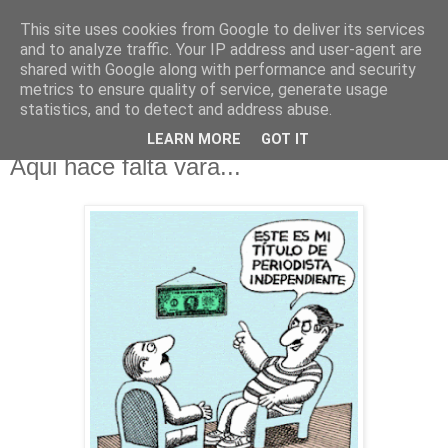
This site uses cookies from Google to deliver its services
EN LA GRADA
and to analyze traffic. Your IP address and user-agent are
shared with Google along with performance and security
metrics to ensure quality of service, generate usage
Blog de opinión deportiva
statistics, and to detect and address abuse.
LEARN MORE
GOT IT
miércoles, 22 de febrero de 2012
Aqui hace falta vara...