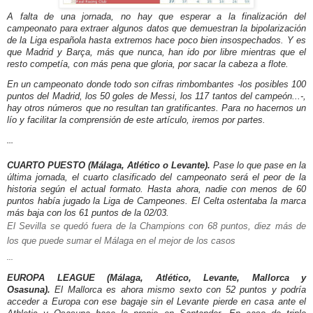
A falta de una jornada, no hay que esperar a la finalización del
campeonato para extraer algunos datos que demuestran la bipolarización
de la Liga española hasta extremos hace poco bien insospechados. Y es
que Madrid y Barça, más que nunca, han ido por libre mientras que el
resto competía, con más pena que gloria, por sacar la cabeza a flote.
En un campeonato donde todo son cifras rimbombantes -los posibles 100
puntos del Madrid, los 50 goles de Messi, los 117 tantos del campeón...-,
hay otros números que no resultan tan gratificantes. Para no hacernos un
lío y facilitar la comprensión de este artículo, iremos por partes.
...
CUARTO PUESTO (Málaga, Atlético o Levante).
Pase lo que pase en la
última jornada, el cuarto clasificado del campeonato será el peor de la
historia según el actual formato. Hasta ahora, nadie con menos de 60
puntos había jugado la Liga de Campeones. El Celta ostentaba la marca
más baja con los 61 puntos de la 02/03.
El Sevilla se quedó fuera de la Champions con 68 puntos, diez más de
los que puede sumar el Málaga en el mejor de los casos
...
EUROPA LEAGUE (Málaga, Atlético, Levante, Mallorca y
Osasuna).
El Mallorca es ahora mismo sexto con 52 puntos y podría
acceder a Europa con ese bagaje sin el Levante pierde en casa ante el