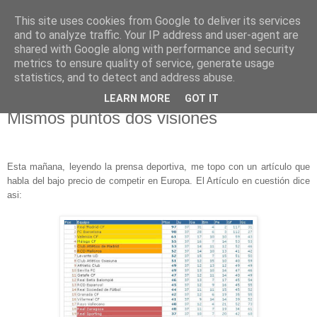
This site uses cookies from Google to deliver its services
EN LA GRADA
and to analyze traffic. Your IP address and user-agent are
shared with Google along with performance and security
metrics to ensure quality of service, generate usage
Blog de opinión deportiva
statistics, and to detect and address abuse.
LEARN MORE
GOT IT
martes, 8 de mayo de 2012
Mismos puntos dos visiones
Esta mañana, leyendo la prensa deportiva, me topo con un artículo que
habla del bajo precio de competir en Europa. El Artículo en cuestión dice
asi: