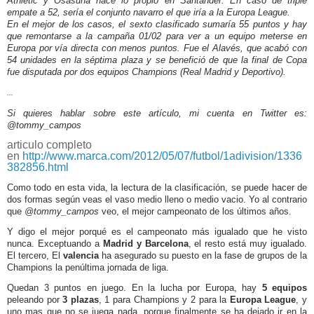
Athletic y Osasuna hace lo propio en Santander. En caso de triple
empate a 52, sería el conjunto navarro el que iría a la Europa League.
En el mejor de los casos, el sexto clasificado sumaría 55 puntos y hay
que remontarse a la campaña 01/02 para ver a un equipo meterse en
Europa por vía directa con menos puntos. Fue el Alavés, que acabó con
54 unidades en la séptima plaza y se benefició de que la final de Copa
fue disputada por dos equipos Champions (Real Madrid y Deportivo).
...
Si quieres hablar sobre este artículo, mi cuenta en Twitter es:
@tommy_campos
articulo completo
en
http://www.marca.com/2012/05/07/futbol/1adivision/1336
382856.html
Como todo en esta vida, la lectura de la clasificación, se puede hacer de
dos formas según veas el vaso medio lleno o medio vacio. Yo al contrario
que
@tommy_campos
veo, el mejor campeonato de los últimos años.
Y digo el mejor porqué es el campeonato más igualado que he visto
nunca. Exceptuando a
Madrid y Barcelona
, el resto está muy igualado.
El tercero, El
valencia
ha asegurado su puesto en la fase de grupos de la
Champions la penúltima jornada de liga.
Quedan 3 puntos en juego. En la lucha por Europa, hay
5 equipos
peleando por
3 plazas
, 1 para Champions y 2 para la
Europa League
, y
uno mas que no se juega nada, porque finalmente se ha dejado ir en la