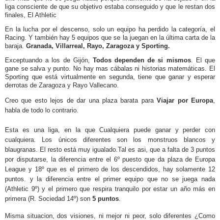
liga consciente de que su objetivo estaba conseguido y que le restan dos
finales, El Athletic
En la lucha por el descenso, solo un equipo ha perdido la categoría, el
Racing. Y también hay 5 equipos que se la juegan en la última carta de la
baraja.
Granada, Villarreal, Rayo, Zaragoza y Sporting.
Exceptuando a los de Gijón,
Todos dependen de si mismos
. El que
gane se salva y punto. No hay mas cábalas ni historias matemáticas. El
Sporting que está virtualmente en segunda, tiene que ganar y esperar
derrotas de Zaragoza y Rayo Vallecano.
Creo que esto lejos de dar una plaza barata para
Viajar por Europa
,
habla de todo lo contrario.
Esta es una liga, en la que Cualquiera puede ganar y perder con
cualquiera. Los únicos diferentes son los monstruos blancos y
blaugranas. El resto está muy igualado.Tal es asi, que a falta de 3 puntos
por disputarse, la diferencia entre el 6º puesto que da plaza de Europa
League y 18º que es el primero de los descendidos, hay solamente 12
puntos. y la diferencia entre el primer equipo que no se juega nada
(Athletic 9º) y el primero que respira tranquilo por estar un año más en
primera (R. Sociedad 14º) son
5 puntos
.
Misma situacion, dos visiones, ni mejor ni peor, solo diferentes ¿Como