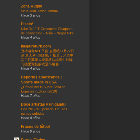
Zona Rugby
Situs Judi Online Terbaik
Hace 3 años
Pisalo!
Nike Dri-FIT Crossover Chaqueta
de baloncesto – Niño – Negro Nike
Hace 4 años
illegalreturn.com
万搏电竞APP平台-直播吧11月22日
讯 意大利《晚邮报》报道，米兰中
后卫托莫里大概率将缺战周中对阵
马德里竞技的欧冠小组赛
Hace 4 años
Deportes americanos |
Sports made in USA
¿Dónde ver la Super Bowl en
España? (Edición 2019)
Hace 7 años
Doce artistas y un gandul
Liga 2017/18, jornada 17: Tres
puntos sufridos
Hace 8 años
Frases de fútbol
Hace 9 años
Purple Fiction