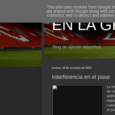
This site uses cookies from Google to 
are shared with Google along with per
statistics, and to detect and address
EN LA 
Blog de opinión deportiva
jueves, 18 de octubre de 2012
Interferencia en el pase
La te
de ca
públi
regla
cuand
el pa