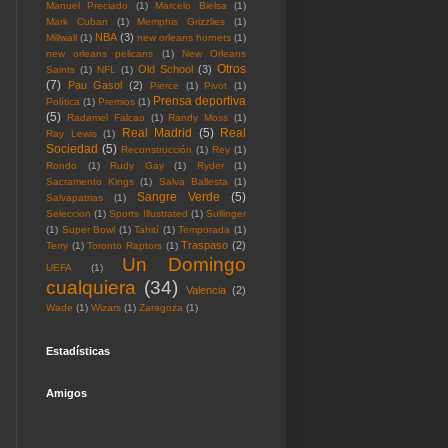
Manuel Preciado
(1)
Marcelo Bielsa
(1)
Mark Cuban
(1)
Memphis Grizzlies
(1)
NBA
(3)
Millwall
(1)
new orleans hornets
(1)
new orleans pelicans
(1)
New Orleans
Otros
Old School
(3)
Saints
(1)
NFL
(1)
(7)
Pau Gasol
(2)
Pierce
(1)
Pivot
(1)
Prensa deportiva
Política
(1)
Premios
(1)
(5)
Radamel Falcao
(1)
Randy Moss
(1)
Real Madrid
(5)
Real
Ray Lewis
(1)
Sociedad
(5)
Reconstrucción
(1)
Rey
(1)
Rondo
(1)
Rudy Gay
(1)
Ryder
(1)
Sacramento Kings
(1)
Salva Ballesta
(1)
Sangre Verde
(5)
Salvapatrias
(1)
Seleccion
(1)
Sports Illustrated
(1)
Sullinger
(1)
Super Bowl
(1)
Tahití
(1)
Temporada
(1)
Traspaso
(2)
Terry
(1)
Toronto Raptors
(1)
Un Domingo
UEFA
(1)
cualquiera
(34)
Valencia
(2)
Wade
(1)
Wizars
(1)
Zaragoza
(1)
Estadísticas
Amigos