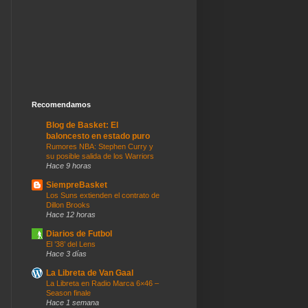
Recomendamos
Blog de Basket: El
baloncesto en estado puro
Rumores NBA: Stephen Curry y
su posible salida de los Warriors
Hace 9 horas
SiempreBasket
Los Suns extienden el contrato de
Dillon Brooks
Hace 12 horas
Diarios de Futbol
El ’38’ del Lens
Hace 3 días
La Libreta de Van Gaal
La Libreta en Radio Marca 6×46 –
Season finale
Hace 1 semana