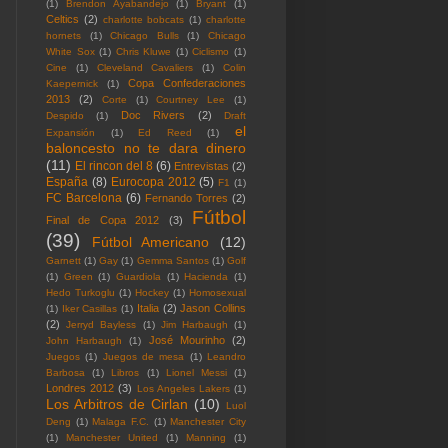
(1)
Brendon Ayabandejo
(1)
Bryant
(1)
Celtics
(2)
charlotte bobcats
(1)
charlotte
hornets
(1)
Chicago Bulls
(1)
Chicago
White Sox
(1)
Chris Kluwe
(1)
Ciclismo
(1)
Cine
(1)
Cleveland Cavaliers
(1)
Colin
Copa Confederaciones
Kaepernick
(1)
2013
(2)
Corte
(1)
Courtney Lee
(1)
Doc Rivers
(2)
Despido
(1)
Draft
el
Expansión
(1)
Ed Reed
(1)
baloncesto no te dara dinero
(11)
El rincon del 8
(6)
Entrevistas
(2)
España
(8)
Eurocopa 2012
(5)
F1
(1)
FC Barcelona
(6)
Fernando Torres
(2)
Fútbol
Final de Copa 2012
(3)
(39)
Fútbol Americano
(12)
Garnett
(1)
Gay
(1)
Gemma Santos
(1)
Golf
(1)
Green
(1)
Guardiola
(1)
Hacienda
(1)
Hedo Turkoglu
(1)
Hockey
(1)
Homosexual
Italia
(2)
Jason Collins
(1)
Iker Casillas
(1)
(2)
Jerryd Bayless
(1)
Jim Harbaugh
(1)
José Mourinho
(2)
John Harbaugh
(1)
Juegos
(1)
Juegos de mesa
(1)
Leandro
Barbosa
(1)
Libros
(1)
Lionel Messi
(1)
Londres 2012
(3)
Los Angeles Lakers
(1)
Los Arbitros de Cirlan
(10)
Luol
Deng
(1)
Malaga F.C.
(1)
Manchester City
(1)
Manchester United
(1)
Manning
(1)