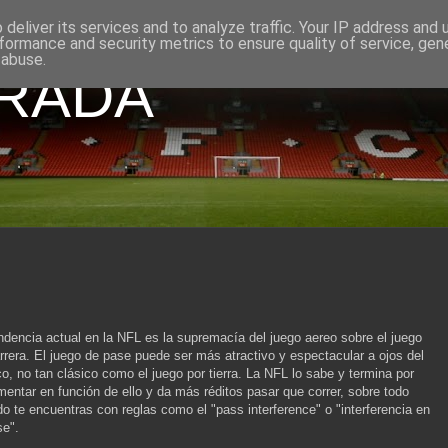
deliver its services and to analyze traffic. Your IP address and
formance and security metrics to ensure quality of service, ge
 abuse.
GRADA
ndencia actual en la NFL es la supremacía del juego aereo sobre el juego
rrera. El juego de pase puede ser más atractivo y espectacular a ojos del
co, no tan clásico como el juego por tierra. La NFL lo sabe y termina por
mentar en función de ello y da más réditos pasar que correr, sobre todo
o te encuentras con reglas como el "pass interference" o "interferencia en
se".