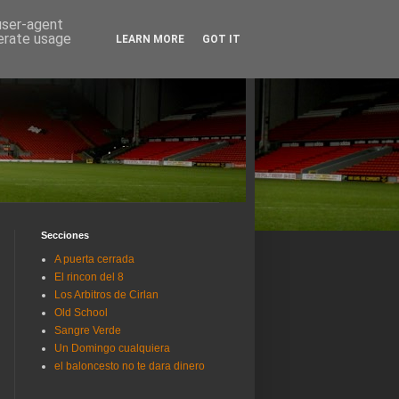
 user-agent
nerate usage
LEARN MORE
GOT IT
Secciones
A puerta cerrada
El rincon del 8
Los Arbitros de Cirlan
Old School
Sangre Verde
Un Domingo cualquiera
el baloncesto no te dara dinero