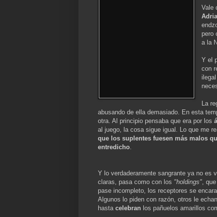
Vale 
Adri
endzo
pero 
a la 
Y el 
con r
ilega
neces
La re
abusando de ella demasiado. En esta tem
otra. Al principio pensaba que era por los
al juego, la cosa sigue igual. Lo que me re
que los suplentes fuesen más malos que
entredicho
.
Y lo verdaderamente sangrante ya no es v
claras, pasa como con los
"holdings"
, que
pase incompleto, los receptores se encara
Algunos lo piden con razón, otros le ech
hasta
celebran
los pañuelos amarillos co