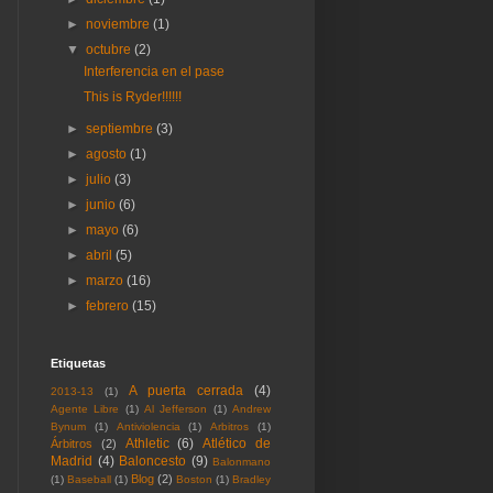
►
noviembre
(1)
▼
octubre
(2)
Interferencia en el pase
This is Ryder!!!!!!
►
septiembre
(3)
►
agosto
(1)
►
julio
(3)
►
junio
(6)
►
mayo
(6)
►
abril
(5)
►
marzo
(16)
►
febrero
(15)
Etiquetas
A puerta cerrada
(4)
2013-13
(1)
Agente Libre
(1)
Al Jefferson
(1)
Andrew
Bynum
(1)
Antiviolencia
(1)
Arbitros
(1)
Athletic
(6)
Atlético de
Árbitros
(2)
Madrid
(4)
Baloncesto
(9)
Balonmano
Blog
(2)
(1)
Baseball
(1)
Boston
(1)
Bradley