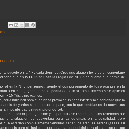
era
las 22:07
ente sucede en la NFL cada domingo. Creo que alguien he leido un comentario
 indicaba que en la LNFA se usan las reglas de NCCA en cuanto a la norma de
o tal en la NFL, pensemos...viendo el comportamiento de los atacantes en la
marillo en cada jugada de pase, podria darse la situacion inversa si se aplicara
wn y 15 Yds. y me explico.
, seria muy facil para el defensa provocar un pass interference sabiendo que la
anancia de yardas si se produce el pase, con lo que tendriamos de nuevo una
 la imposibilidad de jugar profundo...etc.
 deben de tomar protagonismo y no permitir ese tipo de protestas reiteradas por
hay una situacion de desventaja para las defensas en la actualidad, pero
los que estarian completamente vendidos serian los ataques aereos.Quizas asi
tanto gusta pero al final creo que seria mas perjudicial para el espectaculo que