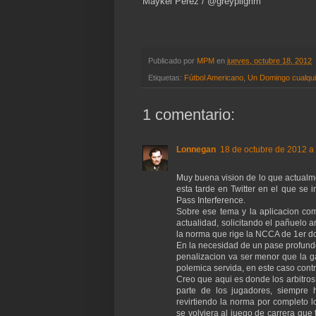
Maykel Pérez / @greypilgrim
Publicado por
MPM
en
jueves, octubre 18, 2012
Etiquetas:
Fútbol Americano
,
Un Domingo cualqui
1 comentario:
Lonnegan
18 de octubre de 2012 a 
Muy buena vision de lo que actualm
esta tarde en Twitter en el que se
Pass Interference.
Sobre ese tema y la aplicacion com
actualidad, solicitando el pañuelo a
la norma que rige la NCCA de 1er do
En la necesidad de un pase profundo
penalizacion va ser menor que la g
polemica servida, en este caso contra
Creo que aqui es donde los arbitros
parte de los jugadores, siempre 
revirtiendo la norma por completo 
se volviera al juego de carrera que 