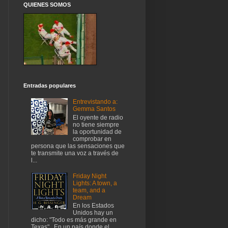
QUIENES SOMOS
Entradas populares
Entrevistando a:
Gemma Santos
El oyente de radio
no tiene siempre
la oportunidad de
comprobar en
persona que las sensaciones que
te transmite una voz a través de
l...
Friday Night
Lights: A town, a
team, and a
Dream
En los Estados
Unidos hay un
dicho: "Todo es más grande en
Texas" . En un país donde el