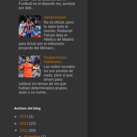
Football es el deporte rey, aunque
por deb...
Generosidad
No es oficial, pero
lo sabe todo el
mundo. Radamel
Falcao deja el
Atlético de Madrid
para fichar por el millonario
proyecto del Mónaco...
Sospechosos
habituales
Las redes sociales
no son prueba de
nada, pero si que
sirven para
calibrar los temas de los que
hablan determinados grupos,
sean o no nume...
Archivo del blog
►
2014
(1)
►
2013
(15)
▼
2012
(59)
►
diciembre
(1)